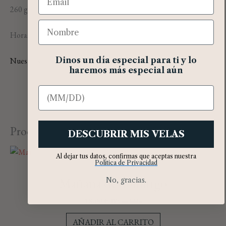
260 gr netos. Recipiente de 370ml.
Nombre
Horas de encendido: 60 horas con un uso adecuado.
Dinos un día especial para ti y lo
Nuestros consejos de uso y cuidado
haremos más especial aún
Cumpleaños
Productos relacionados
DESCUBRIR MIS VELAS
Al dejar tus datos, confirmas que aceptas nuestra
Política de Privacidad
Gourmand
Mañana de domingo
No, gracias.
18,00
€
IVA incluido
AÑADIR AL CARRITO