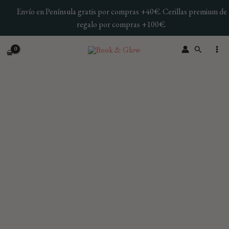
Ir
Envío en Península gratis por compras +40€. Cerillas premium de
al
regalo por compras +100€.
contenido
Buscar