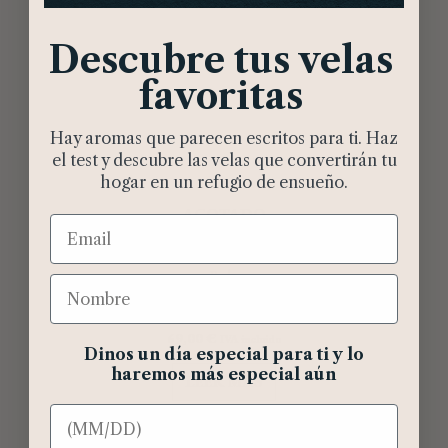
Descubre tus velas
favoritas
Hay aromas que parecen escritos para ti. Haz
el test y descubre las velas que convertirán tu
hogar en un refugio de ensueño.
AGOTADO
Email
Packs
Nombre
Pack Verano
69,00
€
IVA incluido
Dinos un día especial para ti y lo
haremos más especial aún
LEER MÁS
Cumpleaños