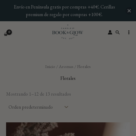
Ir
Envío en Península gratis por compras +40€. Cerillas
al
premium de regalo por compras +100€.
contenido
Buscar
Inicio
/
Aromas
/ Florales
Florales
Mostrando 1–12 de 13 resultados