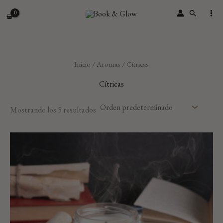
Ir
Buscar
al
contenido
Inicio
/
Aromas
/ Cítricas
Cítricas
Mostrando los 5 resultados