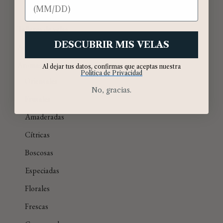
Cumpleaños
Talleres de velas
DESCUBRIR MIS VELAS
Accesorios
Aromas
Al dejar tus datos, confirmas que aceptas nuestra
Política de Privacidad
Orientales
No, gracias.
Frutales
Amaderadas
Cítricas
Boscosas
Especiadas
Florales
Frescas