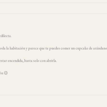
dilecta.
la habitación y parece que te puedes comer un cupcake de arándanos, q
e tus velas
oritas
estar encendida, basta solo con abrirla.
ecen escritos para ti. Haz
ión 😉
las velas que convertirán tu
 refugio de ensueño.