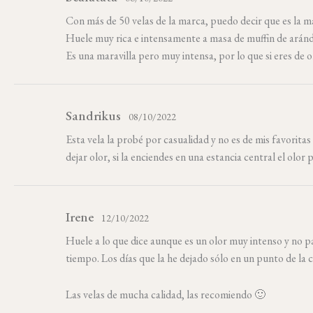
Con más de 50 velas de la marca, puedo decir que es la má
Huele muy rica e intensamente a masa de muffin de aránda
Dinos un día 
Es una maravilla pero muy intensa, por lo que si eres de ol
haremos 
Cumpleaños
DESCUBR
Sandrikus
08/10/2022
Esta vela la probé por casualidad y no es de mis favorita
Al dejar tus datos,
Polít
dejar olor, si la enciendes en una estancia central el olor
N
Irene
12/10/2022
Huele a lo que dice aunque es un olor muy intenso y no 
tiempo. Los días que la he dejado sólo en un punto de l
Las velas de mucha calidad, las recomiendo 🙂