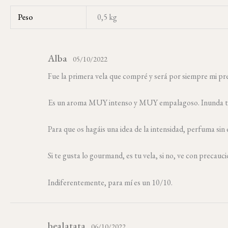
Peso
0,5 kg
Alba
05/10/2022
Fue la primera vela que compré y será por siempre mi pre
Es un aroma MUY intenso y MUY empalagoso. Inunda toda 
Descubr
fav
Para que os hagáis una idea de la intensidad, perfuma sin 
Hay aromas que par
Si te gusta lo gourmand, es tu vela, si no, ve con precauc
el test y descubre 
hogar en un
Indiferentemente, para mí es un 10/10.
Email
bealatata
Nombre
06/10/2022