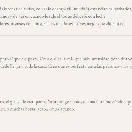
s intensa de todas, con solo destaparla inunda la estancia una barbarida
nos y de vez en cuando le sale el toque del café con leche.
especial para ti y lo
ores intensos adelante, si eres de olores suaves mejor que elijas otra.
más especial aún
IR MIS VELAS
s pero sí que me gusta. Creo que es la vela que más intensidad tiene de t
 confirmas que aceptas nuestra
ica de Privacidad
 puede llegar a toda la casa. Creo que es perfecta para las personas a las q
o, gracias.
para el gusto de cualquiera. Yo la pongo menos de una hora moviéndola p
a casa o muchas horas, acaba empalagando.