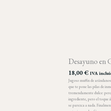
Desayuno en C
Desayuno
en
18,00
€
Central
IVA inclu
Perk
Jugoso muffin de arándanos
cantidad
que te pone las pilas de inm
tremendamente dulce: perci
ingrediente, pero el toque 
se parezca a nada. Finalmen