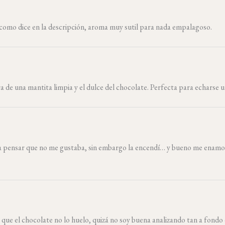
l como dice en la descripción, aroma muy sutil para nada empalagoso.
 de una mantita limpia y el dulce del chocolate. Perfecta para echarse un
o a pensar que no me gustaba, sin embargo la encendí… y bueno me enamor
 que el chocolate no lo huelo, quizá no soy buena analizando tan a fondo 