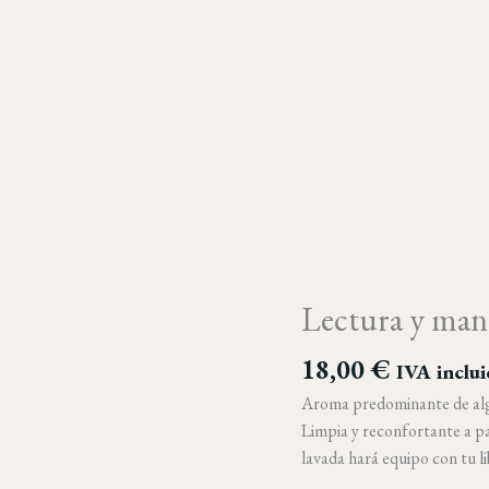
Lectura y man
Lectura
y
18,00
€
manta
IVA inclu
cantidad
Aroma predominante de algo
Limpia y reconfortante a pa
lavada hará equipo con tu li