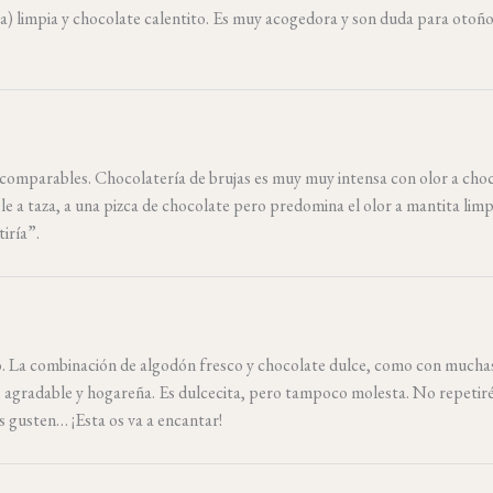
) limpia y chocolate calentito. Es muy acogedora y son duda para otoño
ncomparables. Chocolatería de brujas es muy muy intensa con olor a cho
le a taza, a una pizca de chocolate pero predomina el olor a mantita limp
tiría”.
ustó. La combinación de algodón fresco y chocolate dulce, como con mucha
e agradable y hogareña. Es dulcecita, pero tampoco molesta. No repetiré
s gusten… ¡Esta os va a encantar!