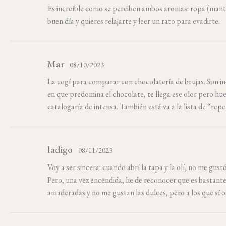
Es increíble como se perciben ambos aromas: ropa (manta
buen día y quieres relajarte y leer un rato para evadirte.
Mar
08/10/2023
La cogí para comparar con chocolatería de brujas. Son i
en que predomina el chocolate, te llega ese olor pero hue
catalogaría de intensa. También está va a la lista de “repe
ladigo
08/11/2023
Voy a ser sincera: cuando abrí la tapa y la olí, no me g
Pero, una vez encendida, he de reconocer que es bastant
amaderadas y no me gustan las dulces, pero a los que sí o