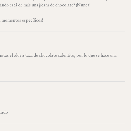
uándo está de más una jícara de chocolate? ¡Nunca!
ra momentos específicos!
as el olor a taza de chocolate calentito, por lo que se hace una
prado