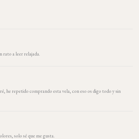
 rato a leer relajada.
é, he repetido comprando esta vela, con eso os digo todo y sin
olores, solo sé que me gusta.