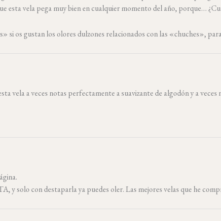
 es que esta vela pega muy bien en cualquier momento del año, porque… ¿C
is» si os gustan los olores dulzones relacionados con las «chuches», pa
a vela a veces notas perfectamente a suavizante de algodón y a veces not
ágina.
, y solo con destaparla ya puedes oler. Las mejores velas que he com