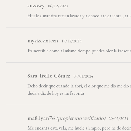
suzowy
06/12/2023
Huele a mantita recién lavada y a chocolate caliente , ta
mysizesixteen
19/12/2023
Es increíble cómo al mismo tiempo puedes oler la frescura
Sara Trello Gómez
09/01/2024
Debo decir que cuando la abrí, el olor que me dio me di
duda a día de hoy es mi favorita
ma81yan76
(propietario verificado)
20/02/2024
Me encanta esta vela, me huele a limpio, pero he de decir