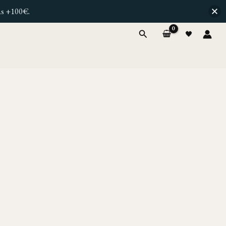
as +100€.
Buscar
🖤